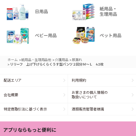
>
>
>
ホーム
紙用品・生理用品他
介護用品
尿漏れ
>
リリーフ 上げ下げらくらくうす型パンツ２回分Ｍ～Ｌ 42枚
配送エリア
利用規約
お客さまの個人情報の
会社概要
取扱いについて
特定商取引法に基づく表示
酒類販売管理者標識
アプリならもっと便利に