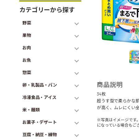
カテゴリーから探す
野菜
果物
お肉
お魚
惣菜
商品説明
卵・乳製品・パン
34枚
冷凍食品・アイス
超うす型で柔らかな
が高く、ムレにくい
米・麺類
※写真はイメージです
お菓子・デザート
になっている場合もご
豆腐・納豆・練物