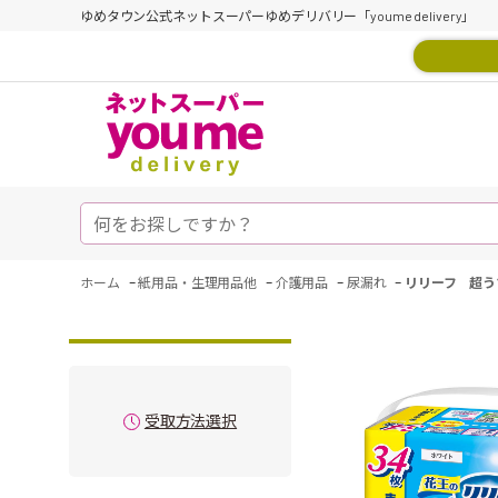
ゆめタウン公式ネットスーパーゆめデリバリー「youme delivery」
-
-
-
-
ホーム
紙用品・生理用品他
介護用品
尿漏れ
リリーフ 超う
受取方法選択