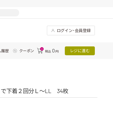
ログイン･会員登録
0
0
レジに進む
入履歴
クーポン
税込
円
で下着２回分Ｌ～LL 34枚