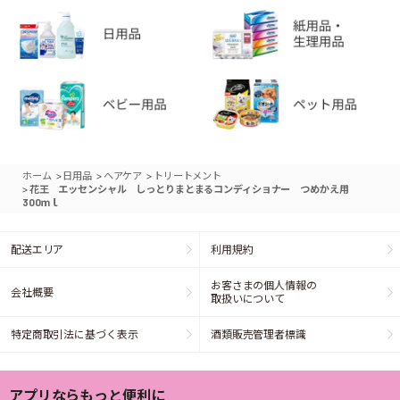
>
>
>
ホーム
日用品
ヘアケア
トリートメント
>
花王 エッセンシャル しっとりまとまるコンディショナー つめかえ用
300ｍｌ
配送エリア
利用規約
お客さまの個人情報の
会社概要
取扱いについて
特定商取引法に基づく表示
酒類販売管理者標識
アプリならもっと便利に