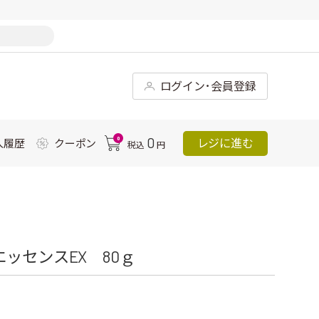
ログイン･会員登録
0
0
レジに進む
入履歴
クーポン
税込
円
ッセンスEX 80ｇ