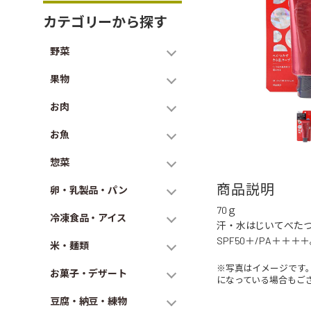
カテゴリーから探す
野菜
果物
お肉
お魚
惣菜
商品説明
卵・乳製品・パン
70ｇ
冷凍食品・アイス
汗・水はじいてべた
SPF50＋/PA＋＋
米・麺類
※写真はイメージです
お菓子・デザート
になっている場合もご
豆腐・納豆・練物