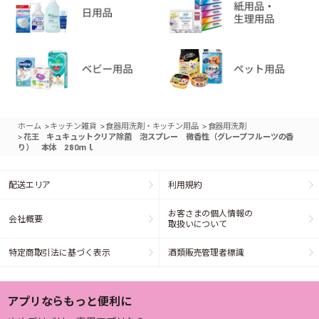
>
>
>
ホーム
キッチン雑貨
食器用洗剤・キッチン用品
食器用洗剤
>
花王 キュキュットクリア除菌 泡スプレー 微香性（グレープフルーツの香
り） 本体 280ｍｌ
配送エリア
利用規約
お客さまの個人情報の
会社概要
取扱いについて
特定商取引法に基づく表示
酒類販売管理者標識
アプリならもっと便利に