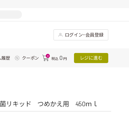
ログイン･会員登録
0
0
レジに進む
入履歴
クーポン
税込
円
菌リキッド つめかえ用 450ｍｌ