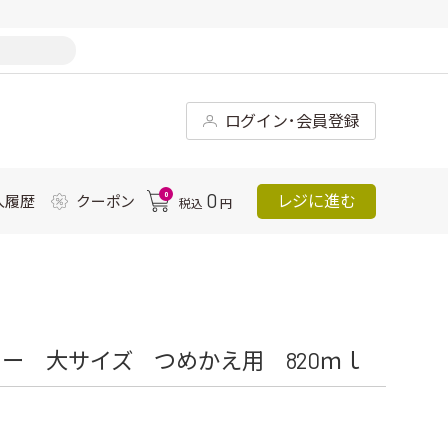
ログイン･会員登録
0
0
レジに進む
入履歴
クーポン
税込
円
ー 大サイズ つめかえ用 820ｍｌ