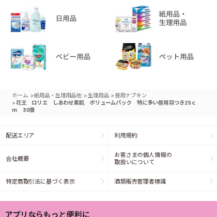
>
>
>
ホーム
紙用品・生理用品他
生理用品
昼用ナプキン
>
花王 ロリエ しあわせ素肌 ボリュームパック 特に多い昼用羽つき25ｃ
ｍ 30個
配送エリア
利用規約
お客さまの個人情報の
会社概要
取扱いについて
特定商取引法に基づく表示
酒類販売管理者標識
アプリならもっと便利に