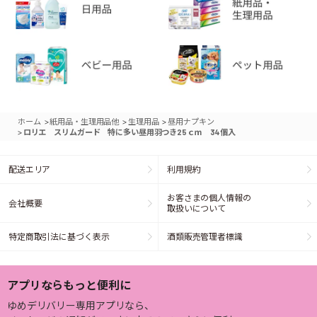
>
>
>
ホーム
紙用品・生理用品他
生理用品
昼用ナプキン
>
ロリエ スリムガード 特に多い昼用羽つき25ｃｍ 34個入
配送エリア
利用規約
お客さまの個人情報の
会社概要
取扱いについて
特定商取引法に基づく表示
酒類販売管理者標識
アプリならもっと便利に
ゆめデリバリー専用アプリなら、