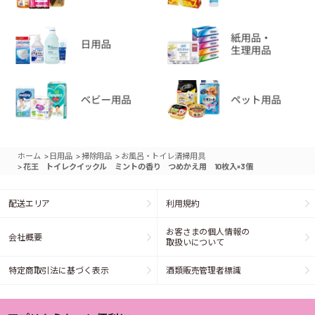
>
>
>
ホーム
日用品
掃除用品
お風呂・トイレ清掃用具
>
花王 トイレクイックル ミントの香り つめかえ用 10枚入×3個
配送エリア
利用規約
お客さまの個人情報の
会社概要
取扱いについて
特定商取引法に基づく表示
酒類販売管理者標識