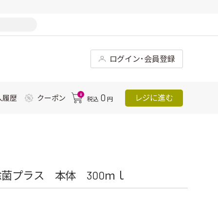
ログイン･会員登録
0
0
レジに進む
入履歴
クーポン
税込
円
菌プラス 本体 300ｍｌ