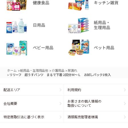
>
>
>
ホーム
紙用品・生理用品他
介護用品
尿漏れ
>
リリーフ 超うすパンツ まるで下着２回分Ｍ～Ｌ お試しパック2枚入
配送エリア
利用規約
お客さまの個人情報の
会社概要
取扱いについて
特定商取引法に基づく表示
酒類販売管理者標識