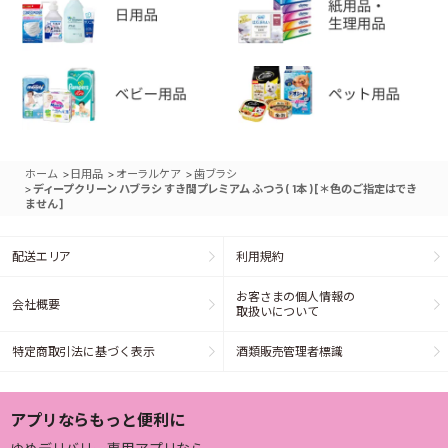
>
>
>
ホーム
日用品
オーラルケア
歯ブラシ
>
ディープクリーン ハブラシ すき間プレミアム ふつう ( 1本 ) [＊色のご指定はでき
ません]
配送エリア
利用規約
お客さまの個人情報の
会社概要
取扱いについて
特定商取引法に基づく表示
酒類販売管理者標識
アプリならもっと便利に