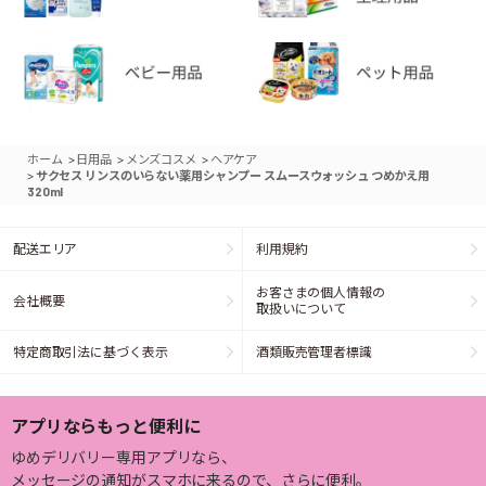
>
>
>
ホーム
日用品
メンズコスメ
ヘアケア
>
サクセス リンスのいらない薬用シャンプー スムースウォッシュ つめかえ用
320ml
配送エリア
利用規約
お客さまの個人情報の
会社概要
取扱いについて
特定商取引法に基づく表示
酒類販売管理者標識
アプリならもっと便利に
ゆめデリバリー専用アプリなら、
メッセージの通知がスマホに来るので、さらに便利。