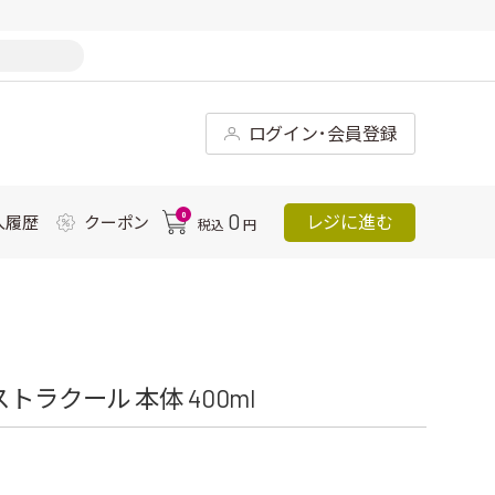
ログイン･会員登録
0
0
レジに進む
入履歴
クーポン
税込
円
ラクール 本体 400ml