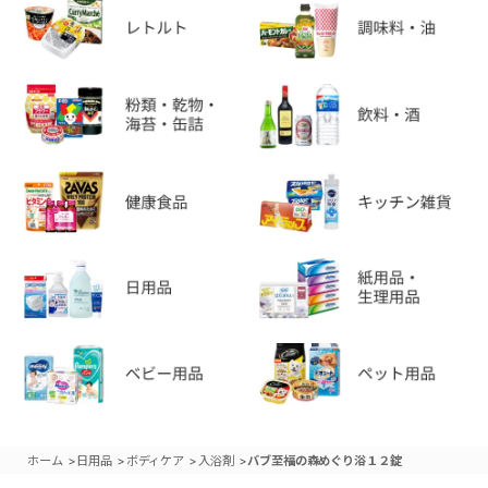
>
>
>
>
ホーム
日用品
ボディケア
入浴剤
バブ至福の森めぐり浴１２錠