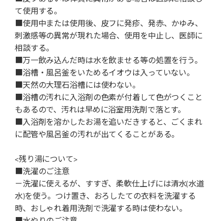
て使用する。
■使用中または使用後、皮フに発疹、発赤、かゆみ、
刺激感等の異常が現れた場合、使用を中止し、医師に
相談する。
■万一飲み込んだ時は水を飲ませる等の処置を行う。
■浴槽・風呂釜をいためるイオウは入っていない。
■天然の大理石浴槽には使わない。
■浴槽の汚れに入浴剤の色素が付着して色がつくこと
もあるので、汚れは早めに浴室用洗剤で落とす。
■入浴剤を溶かしたお湯を追いだきすると、ごくまれ
に配管や風呂釜の汚れが出てくることがある。
<残り湯について>
■洗濯のご注意
－洗濯に使えるが、すすぎ、柔軟仕上げには清水(水道
水)を使う。つけ置き、おろしたての衣料を洗濯する
時、おしゃれ着用洗剤で洗濯する時は使わない。
■水やりのご注意