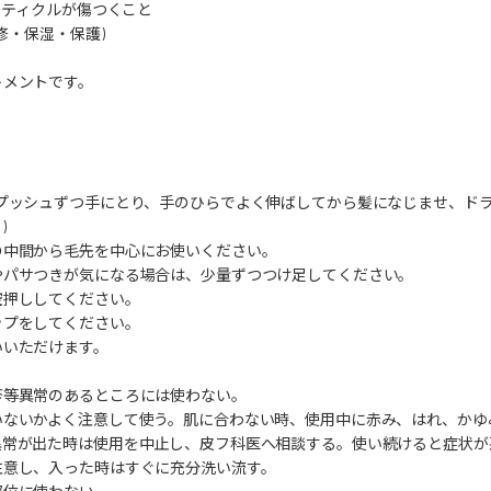
ューティクルが傷つくこと
補修・保湿・保護)
トメントです。
プッシュずつ手にとり、手のひらでよく伸ばしてから髪になじませ、ドラ
)
の中間から毛先を中心にお使いください。
やパサつきが気になる場合は、少量ずつつけ足してください。
空押ししてください。
ップをしてください。
いいただけます。
疹等異常のあるところには使わない。
ないかよく注意して使う。肌に合わない時、使用中に赤み、はれ、かゆみ
異常が出た時は使用を中止し、皮フ科医へ相談する。使い続けると症状が
注意し、入った時はすぐに充分洗い流す。