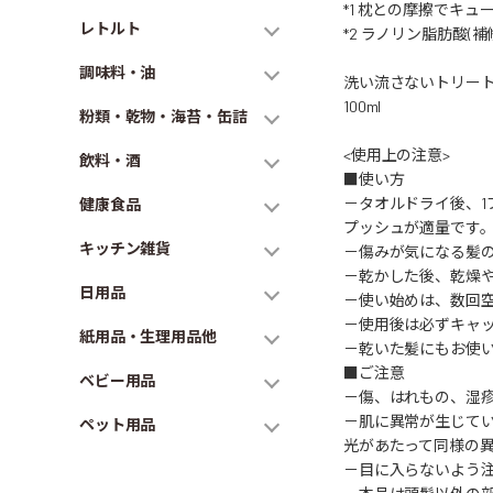
*1 枕との摩擦でキ
レトルト
*2 ラノリン脂肪酸(
調味料・油
洗い流さないトリー
100ml
粉類・乾物・海苔・缶詰
<使用上の注意>
飲料・酒
■使い方
－タオルドライ後、1
健康食品
プッシュが適量です。
キッチン雑貨
－傷みが気になる髪
－乾かした後、乾燥
日用品
－使い始めは、数回
－使用後は必ずキャ
紙用品・生理用品他
－乾いた髪にもお使
■ご注意
ベビー用品
－傷、はれもの、湿
－肌に異常が生じてい
ペット用品
光があたって同様の
－目に入らないよう