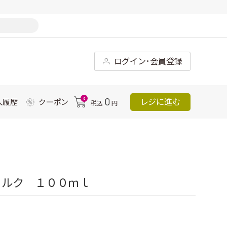
ログイン･会員登録
0
0
レジに進む
入履歴
クーポン
税込
円
ミルク １００ｍｌ