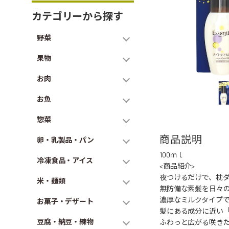
カテゴリーから探す
野菜
果物
お肉
お魚
惣菜
商品説明
卵・乳製品・パン
100ｍｌ
冷凍食品・アイス
<商品紹介>
夜つけるだけで、枕ダ
米・麺類
無防備な素髪を日々
濃厚なミルクタイプ
お菓子・デザート
髪にある成分に近い「
豆腐・納豆・練物
ふわっと広がる咲き