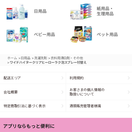
>
>
>
ホーム
日用品
洗濯洗剤
衣料用漂白剤・その他
>
ワイドハイタークリアヒーローラク泡スプレー付替え
配送エリア
利用規約
お客さまの個人情報の
会社概要
取扱いについて
特定商取引法に基づく表示
酒類販売管理者標識
アプリならもっと便利に