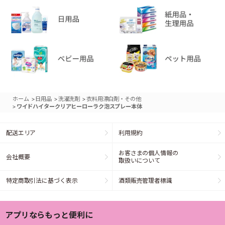
>
>
>
ホーム
日用品
洗濯洗剤
衣料用漂白剤・その他
>
ワイドハイタークリアヒーローラク泡スプレー本体
配送エリア
利用規約
お客さまの個人情報の
会社概要
取扱いについて
特定商取引法に基づく表示
酒類販売管理者標識
アプリならもっと便利に