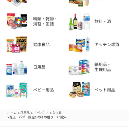
>
>
>
ホーム
日用品
ボディケア
入浴剤
>
花王 バブ 厳選ひのきの香り 20錠入