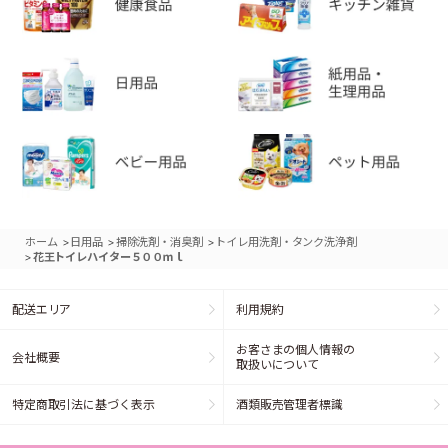
>
>
>
ホーム
日用品
掃除洗剤・消臭剤
トイレ用洗剤・タンク洗浄剤
>
花王トイレハイター５００ｍｌ
配送エリア
利用規約
お客さまの個人情報の
会社概要
取扱いについて
特定商取引法に基づく表示
酒類販売管理者標識