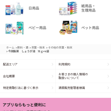
>
>
>
ホーム
飲料・酒
茶葉・粉末
その他の茶葉・粉末
>
今岡製菓 しょうが湯 15ｇ×4袋
配送エリア
利用規約
お客さまの個人情報の
会社概要
取扱いについて
特定商取引法に基づく表示
酒類販売管理者標識
アプリならもっと便利に