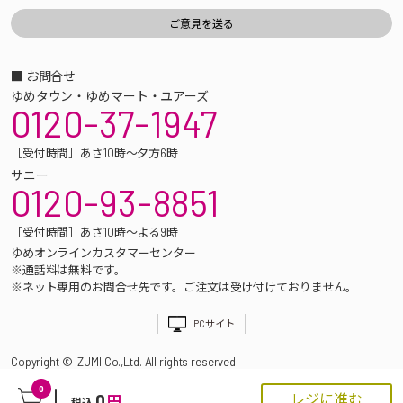
■ お問合せ
ゆめタウン・ゆめマート・ユアーズ
0120-37-1947
［受付時間］あさ10時～夕方6時
サニー
0120-93-8851
［受付時間］あさ10時～よる9時
ゆめオンラインカスタマーセンター
※通話料は無料です。
※ネット専用のお問合せ先です。ご注文は受け付けておりません。
PCサイト
Copyright © IZUMI Co.,Ltd. All rights reserved.
0
0
レジに進む
円
税込