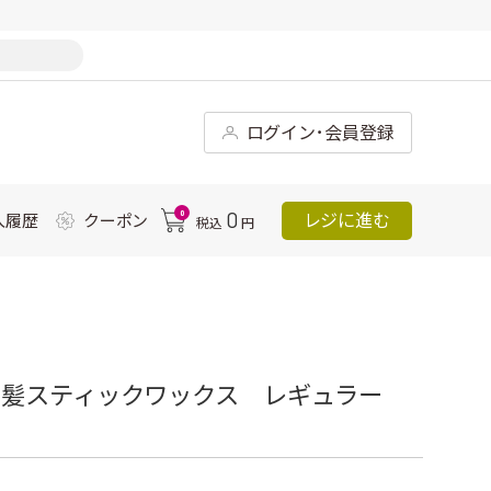
ログイン･会員登録
0
0
レジに進む
入履歴
クーポン
税込
円
め髪スティックワックス レギュラー