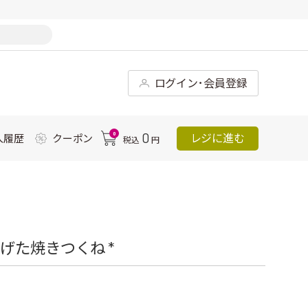
ログイン･会員登録
0
0
レジに進む
入履歴
クーポン
税込
円
げた焼きつくね *