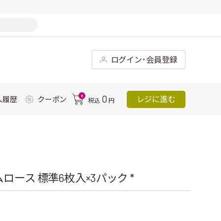
ログイン･会員登録
0
0
レジに進む
入履歴
クーポン
税込
円
ース 標準6枚入×3パック *