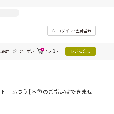
ログイン･会員登録
0
0
レジに進む
入履歴
クーポン
税込
円
ト ふつう [＊色のご指定はできませ