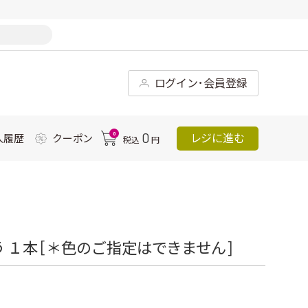
ログイン･会員登録
0
0
レジに進む
入履歴
クーポン
税込
円
 １本 [＊色のご指定はできません]