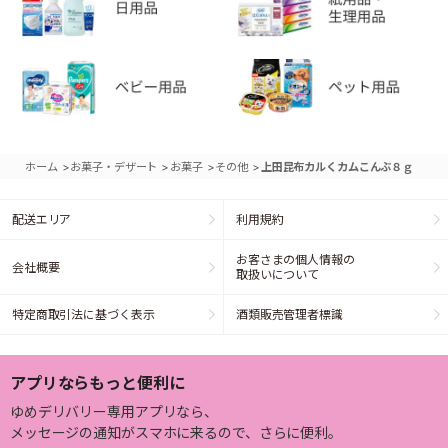
>
>
>
>
ホーム
お菓子・デザート
お菓子
その他
上田昆布カルくカムこんぶ８ｇ
配送エリア
利用規約
お客さまの個人情報の
会社概要
取扱いについて
特定商取引法に基づく表示
酒類販売管理者標識
アプリならもっと便利に
ゆめデリバリー専用アプリなら、
メッセージの通知がスマホに来るので、さらに便利。