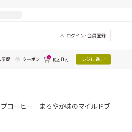
ログイン･会員登録
0
0
レジに進む
入履歴
クーポン
税込
円
ップコーヒー まろやか味のマイルドブ