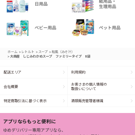
>
>
>
ホーム
レトルト
スープ
和風（みそ汁）
>
大森屋 しじみわかめスープ ファミリータイプ 8袋
配送エリア
利用規約
お客さまの個人情報の
会社概要
取扱いについて
特定商取引法に基づく表示
酒類販売管理者標識
アプリならもっと便利に
ゆめデリバリー専用アプリなら、