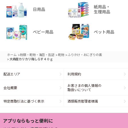
>
>
>
ホーム
粉類・乾物・海苔・缶詰
乾物
ふりかけ・おにぎりの素
>
大森屋カリカリ梅しらす４０ｇ
配送エリア
利用規約
お客さまの個人情報の
会社概要
取扱いについて
特定商取引法に基づく表示
酒類販売管理者標識
アプリならもっと便利に