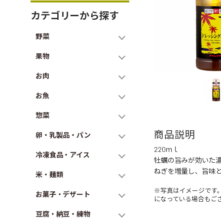
カテゴリーから探す
野菜
果物
お肉
お魚
惣菜
商品説明
卵・乳製品・パン
220ｍｌ
冷凍食品・アイス
牡蠣の旨みが効いた
ねぎを増量し、旨味
米・麺類
※写真はイメージです
お菓子・デザート
になっている場合もご
豆腐・納豆・練物