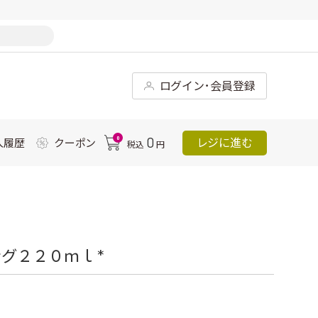
ログイン･会員登録
0
0
レジに進む
入履歴
クーポン
税込
円
グ２２０ｍｌ *