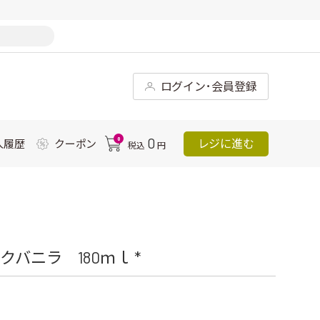
ログイン･会員登録
0
0
レジに進む
入履歴
クーポン
税込
円
バニラ 180ｍｌ *