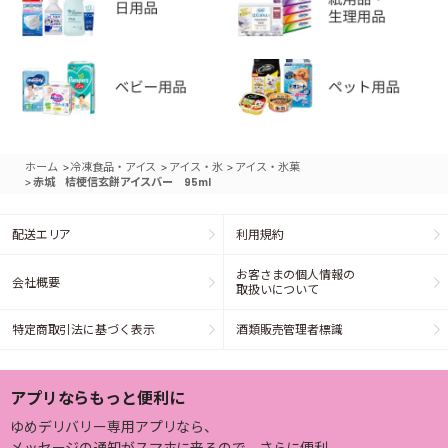
>
>
>
ホーム
冷凍食品・アイス
アイス・氷
アイス・氷菓
>
赤城 桔梗信玄餅アイスバー 95ml
配送エリア
利用規約
お客さまの個人情報の
会社概要
取扱いについて
特定商取引法に基づく表示
酒類販売管理者標識
アプリならもっと便利に
ゆめデリバリー専用アプリなら、
メッセージの通知がスマホに来るので、さらに便利。