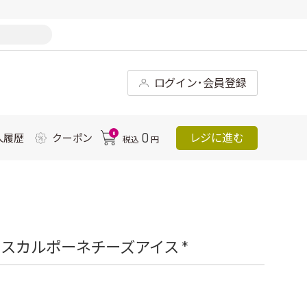
ログイン･会員登録
0
0
レジに進む
入履歴
クーポン
税込
円
スカルポーネチーズアイス *