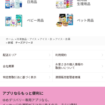
>
>
>
ホーム
冷凍食品・アイス
アイス・氷
アイス・氷菓
>
赤城 チーズテリーヌ
配送エリア
利用規約
お客さまの個人情報の
会社概要
取扱いについて
特定商取引法に基づく表示
酒類販売管理者標識
アプリならもっと便利に
ゆめデリバリー専用アプリなら、
メッセージの通知がスマホに来るので、さらに便利。