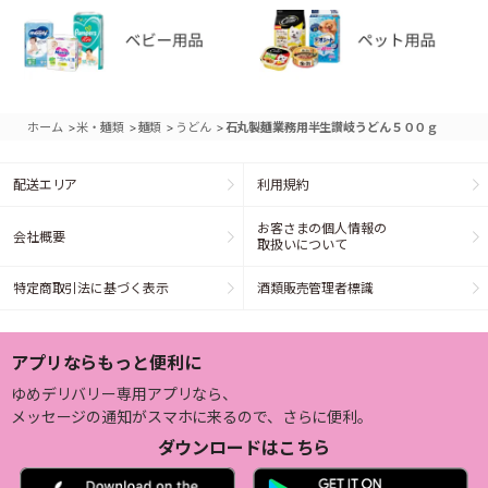
>
>
>
>
ホーム
米・麺類
麺類
うどん
石丸製麺業務用半生讃岐うどん５００ｇ
配送エリア
利用規約
お客さまの個人情報の
会社概要
取扱いについて
特定商取引法に基づく表示
酒類販売管理者標識
アプリならもっと便利に
ゆめデリバリー専用アプリなら、
メッセージの通知がスマホに来るので、さらに便利。
ダウンロードはこちら