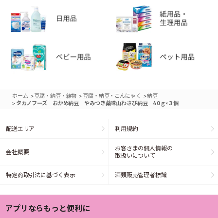
>
>
>
ホーム
豆腐・納豆・練物
豆腐・納豆・こんにゃく
納豆
>
タカノフーズ おかめ納豆 やみつき薬味山わさび納豆 40ｇ×３個
配送エリア
利用規約
お客さまの個人情報の
会社概要
取扱いについて
特定商取引法に基づく表示
酒類販売管理者標識
アプリならもっと便利に