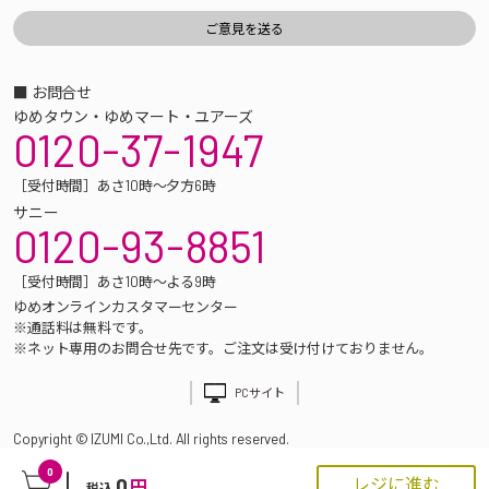
■ お問合せ
ゆめタウン・ゆめマート・ユアーズ
0120-37-1947
［受付時間］あさ10時～夕方6時
サニー
0120-93-8851
［受付時間］あさ10時～よる9時
ゆめオンラインカスタマーセンター
※通話料は無料です。
※ネット専用のお問合せ先です。ご注文は受け付けておりません。
PCサイト
Copyright © IZUMI Co.,Ltd. All rights reserved.
0
0
レジに進む
円
税込