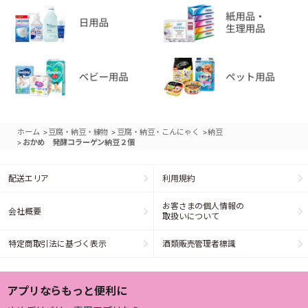
>
>
>
ホーム
豆腐・納豆・練物
豆腐・納豆・こんにゃく
納豆
>
おかめ 発酵コラーゲン納豆２個
配送エリア
利用規約
お客さまの個人情報の
会社概要
取扱いについて
特定商取引法に基づく表示
酒類販売管理者標識
アプリならもっと便利に