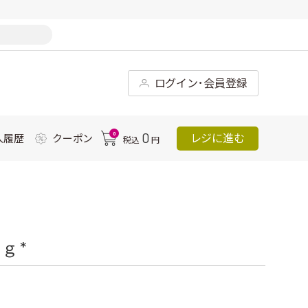
ログイン･会員登録
0
0
レジに進む
入履歴
クーポン
税込
円
 *