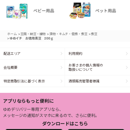
>
>
>
ホーム
豆腐・納豆・練物
漬物・キムチ・佃煮・煮豆
煮豆
>
ゆめイチ お徳用黒豆 200ｇ
配送エリア
利用規約
お客さまの個人情報の
会社概要
取扱いについて
特定商取引法に基づく表示
酒類販売管理者標識
アプリならもっと便利に
ゆめデリバリー専用アプリなら、
メッセージの通知がスマホに来るので、さらに便利。
ダウンロードはこちら