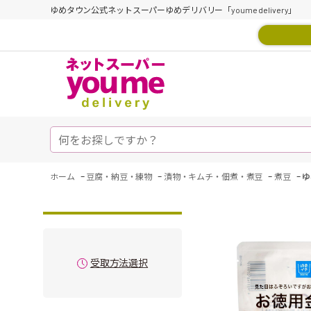
ゆめタウン公式ネットスーパーゆめデリバリー「youme delivery」
-
-
-
-
ホーム
豆腐・納豆・練物
漬物・キムチ・佃煮・煮豆
煮豆
ゆ
受取方法選択