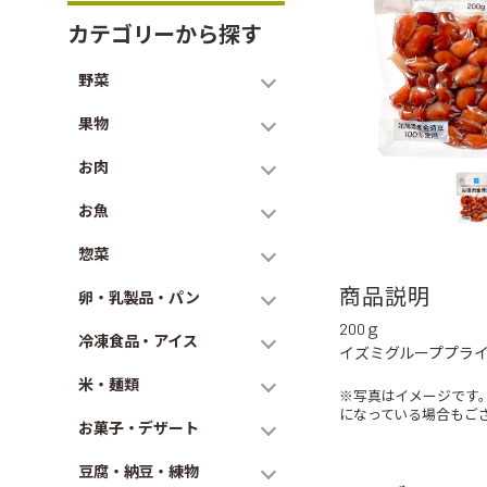
カテゴリーから探す
野菜
果物
お肉
お魚
惣菜
商品説明
卵・乳製品・パン
200ｇ
冷凍食品・アイス
イズミグループプラ
米・麺類
※写真はイメージです
になっている場合もご
お菓子・デザート
豆腐・納豆・練物