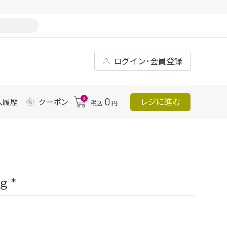
ログイン･会員登録
0
0
レジに進む
入履歴
クーポン
税込
円
 *