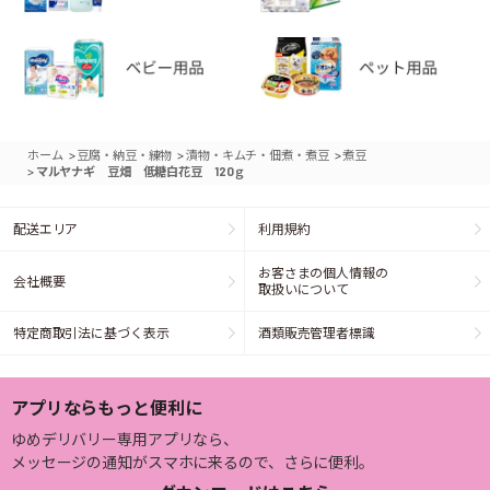
>
>
>
ホーム
豆腐・納豆・練物
漬物・キムチ・佃煮・煮豆
煮豆
>
マルヤナギ 豆畑 低糖白花豆 120ｇ
配送エリア
利用規約
お客さまの個人情報の
会社概要
取扱いについて
特定商取引法に基づく表示
酒類販売管理者標識
アプリならもっと便利に
ゆめデリバリー専用アプリなら、
メッセージの通知がスマホに来るので、さらに便利。