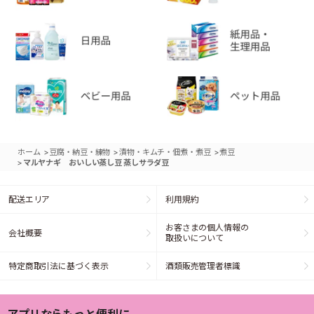
>
>
>
ホーム
豆腐・納豆・練物
漬物・キムチ・佃煮・煮豆
煮豆
>
マルヤナギ おいしい蒸し豆 蒸しサラダ豆
配送エリア
利用規約
お客さまの個人情報の
会社概要
取扱いについて
特定商取引法に基づく表示
酒類販売管理者標識
アプリならもっと便利に