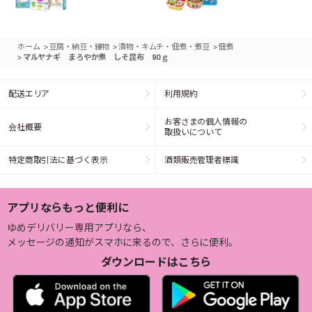
>
>
>
ホーム
豆腐・納豆・練物
漬物・キムチ・佃煮・煮豆
佃煮
>
マルヤナギ まろやか煮 しそ昆布 90ｇ
配送エリア
利用規約
お客さまの個人情報の
会社概要
取扱いについて
特定商取引法に基づく表示
酒類販売管理者標識
アプリならもっと便利に
ゆめデリバリー専用アプリなら、
メッセージの通知がスマホに来るので、さらに便利。
ダウンロードはこちら