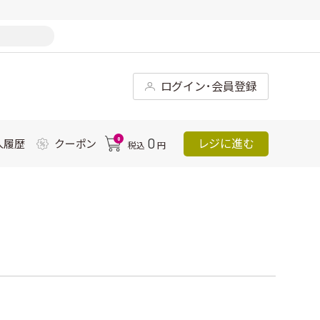
ログイン･会員登録
0
0
レジに進む
入履歴
クーポン
税込
円
ｇ