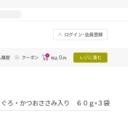
ログイン･会員登録
0
0
レジに進む
入履歴
クーポン
税込
円
ぐろ・かつおささみ入り ６０ｇ×３袋