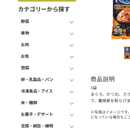
カテゴリーから探す
野菜
果物
お肉
お魚
惣菜
商品説明
卵・乳製品・パン
3袋
冷凍食品・アイス
まぐろ、かつお、さ
で、糞尿臭を和らげま
米・麺類
※写真はイメージです
お菓子・デザート
になっている場合もご
豆腐・納豆・練物