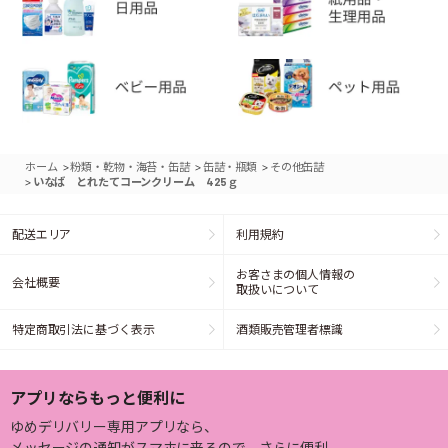
>
>
>
ホーム
粉類・乾物・海苔・缶詰
缶詰・瓶類
その他缶詰
>
いなば とれたてコーンクリーム 425ｇ
配送エリア
利用規約
お客さまの個人情報の
会社概要
取扱いについて
特定商取引法に基づく表示
酒類販売管理者標識
アプリならもっと便利に
ゆめデリバリー専用アプリなら、
メッセージの通知がスマホに来るので、さらに便利。