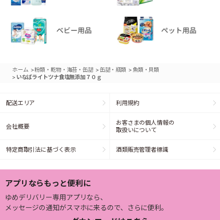
>
>
>
ホーム
粉類・乾物・海苔・缶詰
缶詰・瓶類
魚類・貝類
>
いなばライトツナ食塩無添加７０ｇ
配送エリア
利用規約
お客さまの個人情報の
会社概要
取扱いについて
特定商取引法に基づく表示
酒類販売管理者標識
アプリならもっと便利に
ゆめデリバリー専用アプリなら、
メッセージの通知がスマホに来るので、さらに便利。